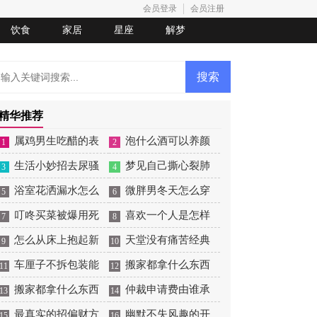
会员登录
会员注册
饮食
家居
星座
解梦
精华推荐
属鸡男生吃醋的表
泡什么酒可以养颜
1
2
现
生活小妙招去尿骚
美容
梦见自己撕心裂肺
3
4
味
浴室花洒漏水怎么
的大哭
微胖男冬天怎么穿
5
6
处理
叮咚买菜被爆用死
衣打扮
喜欢一个人是怎样
7
8
鱼冒充活鱼被约谈
怎么从床上抱起新
的
天堂没有痛苦经典
9
10
生儿
车厘子不拆包装能
语录
搬家都拿什么东西
11
12
放几天
搬家都拿什么东西
寓意好
仲裁申请费由谁承
13
14
寓意好
最真实的招偏财方
担
幽默不失风趣的开
15
16