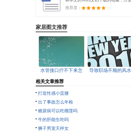
将本文的Word文档下载到电脑，方
推荐度：
家居图文推荐
水管接口拧不下来怎
导致职场不顺的风
么办
有哪些
相关文章推荐
打造性感小蛮腰
出了事故怎么年检
糖尿病可以吃榴莲吗
牛的肝能生吃吗
狮子男宠天秤女