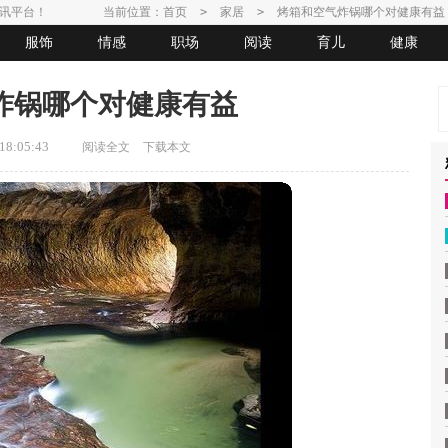
讯平台！
当前位置：
首页
>
家居
>
烤箱和空气炸锅哪个对健康有益
服饰
情感
职场
阅读
育儿
健康
炸锅哪个对健康有益
8:05:43
阅读全文
下载本文