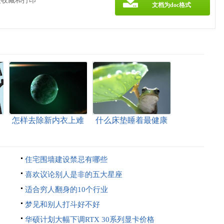
便收藏和打印
文档为doc格式
水
怎样去除新内衣上难
什么床垫睡着最健康
闻的味道
住宅围墙建设禁忌有哪些
喜欢议论别人是非的五大星座
适合穷人翻身的10个行业
梦见和别人打斗好不好
华硕计划大幅下调RTX 30系列显卡价格