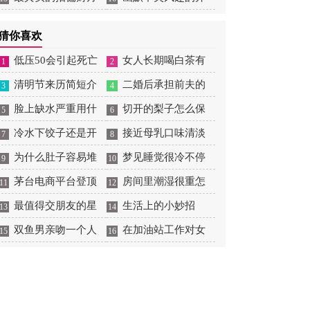
法
场白
猜你喜欢
低压50会引起死亡
女人长期喝白茶有
1
2
清明节来历简短介
什么好处
二婚后承担前夫的
3
4
绍50字
脸上缺水严重用什
债务吗
切开的梨子怎么保
5
6
么补水效果好
冷水下饺子还是开
存
接近母乳口味清淡
7
8
水下饺子
为什么肚子容易堆
奶粉排名
梦见睡觉很冷不停
9
10
积脂肪
茅台电商平台登顶
的盖被子
房间里潮湿很重怎
11
12
App Store免费榜
最值得交朋友的星
么办
生活上的小妙招
13
14
座女
双鱼男亲吻一个人
在加油站工作对女
15
16
性有什么危害