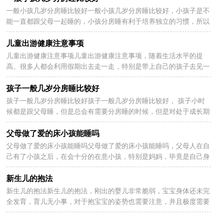
一般小孩几岁分房睡比较好一般小孩几岁分房睡比较好，小孩子是不
2024-05-28
能一直都跟父母一起睡的，小孩分房睡有利于培养独立的习惯，所以
到了一定的年纪家长们是要让孩子自己睡的，下面是一...
儿童出游健康注意事项
儿童出游健康注意事项儿童出游健康注意事项，随着生活水平的提
2024-05-28
高。很多人都会利用假期出去走一走，特别是带上自己的孩子去见一
见外面的世界。不过带孩子外出要做好准备，来看儿童...
孩子一般几岁分房睡比较好
孩子一般几岁分房睡比较好孩子一般几岁分房睡比较好， 孩子小时
2024-05-28
候都是跟父母睡，但是总会有需要分房睡的时候，但是对处于成长期
的孩子来说,太早分房睡和太晚分房睡都有不利于其身...
父母做了爱的床小孩能睡吗
父母做了爱的床小孩能睡吗父母做了爱的床小孩能睡吗，父母人在自
2024-05-28
己有了小孩之后，在会十分的在意小孩，特别是妈妈，毕竟是自己身
上掉下来的一块肉，所以就会有很多的顾虑，就比如说父母...
新生儿的抱法
新生儿的抱法新生儿的抱法，刚出的婴儿非常脆弱，宝宝身体还未完
2024-05-28
全发育，育儿无小事，对于抱宝宝的姿势也需要注意，并且极度需要
保护，要不然会伤害到宝宝。下面一起来看看新生儿的抱法...