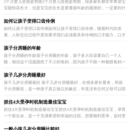
2个月婴儿竖抱姿势图2个月婴儿竖抱姿势图，很多家长都非常希望宝
2024-05-28
宝能快高长大，但是宝宝的生长是要遵循年龄的规律的，一定要到什
么年龄做什么事，不能过于着急，比如说抱孩子，2个月婴...
如何让孩子变得口齿伶俐
如何让孩子变得口齿伶俐如何让孩子变得口齿伶俐，随着时代的发
2024-05-28
展，人际交往过程中更加要求我们必须要具有伶俐的口才能力，口才
好的孩子无论什么场合都会感到自信。那么如何让孩子...
孩子分房睡的年龄
孩子分房睡的年龄孩子分房睡的年龄，孩子多大应该要自己一个人
2024-05-28
睡，相信这个话题困扰了不少的爸妈，因为孩子不能一种都跟爸妈一
起睡这样是不利于孩子独立的，下面来看看孩子分房睡的...
孩子几岁分房睡最好
孩子几岁分房睡最好 孩子几岁分房睡最好，在很多家长看来，和孩
2024-05-28
子分房睡觉，是一种孩子真正独立的象征，毕竟没有任何父母可以陪
着孩子走一辈子，而孩子大了之后的确会需要和父母分房...
抓住4大受孕时机制造最佳宝宝
抓住4大受孕时机制造最佳宝宝抓住4大受孕时机制造最佳宝宝，孕育
2024-05-28
一个新生命，是一个充满希望和幸福的过程。想要顺利受孕，选对受
孕时机也是至关重要的哦。下面我们看看如何抓住4...
一般小孩几岁分房睡比较好