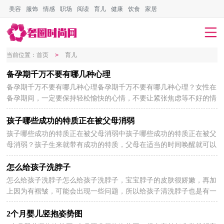
美容
服饰
情感
职场
阅读
育儿
健康
饮食
家居
会员登录
会员注册
当前位置：
首页
>
育儿
备孕期千万不要有哪几种心理
备孕期千万不要有哪几种心理备孕期千万不要有哪几种心理？女性在
2024-05-28
备孕期间，一定要保持轻松愉快的心情，不要让紧张焦虑等不好的情
绪影响身体的内分泌水平，导致难以受孕，下面讲讲备孕...
孩子哪些成功的特质正在被父母消弱
孩子哪些成功的特质正在被父母消弱中孩子哪些成功的特质正在被父
2024-05-28
母消弱？孩子生来就带有成功的特质，父母在适当的时间唤醒就可以
让孩子成功，可是有些父母却在削弱这些特质，下面讲...
怎么给孩子洗脖子
怎么给孩子洗脖子怎么给孩子洗脖子，宝宝脖子的皮肤很娇嫩，再加
2024-05-28
上因为有褶皱，可能会出现一些问题，所以给孩子清洗脖子也是有一
定必要的，那么下面就为大家介绍怎么给孩子洗脖子。 ...
2个月婴儿竖抱姿势图