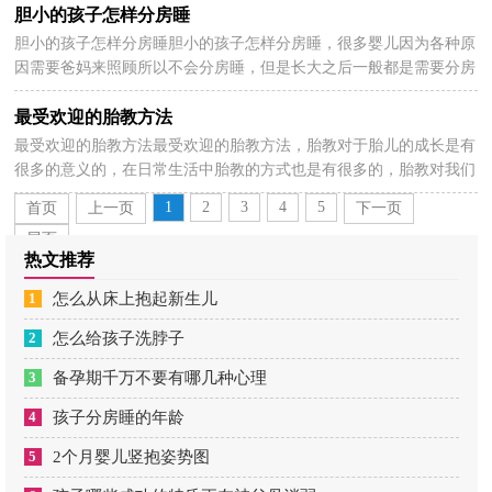
胆小的孩子怎样分房睡
胆小的孩子怎样分房睡胆小的孩子怎样分房睡，很多婴儿因为各种原
2024-05-28
因需要爸妈来照顾所以不会分房睡，但是长大之后一般都是需要分房
睡的，这样才能培养孩子独立，下面看看胆小的孩子怎...
最受欢迎的胎教方法
最受欢迎的胎教方法最受欢迎的胎教方法，胎教对于胎儿的成长是有
2024-05-28
很多的意义的，在日常生活中胎教的方式也是有很多的，胎教对我们
来说也是有不同的收获的，那么以下分享最受欢迎的胎...
1
2
3
4
5
首页
上一页
下一页
尾页
热文推荐
1
怎么从床上抱起新生儿
2
怎么给孩子洗脖子
3
备孕期千万不要有哪几种心理
4
孩子分房睡的年龄
5
2个月婴儿竖抱姿势图