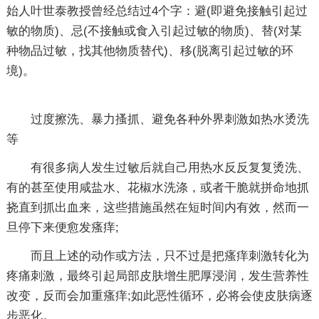
始人叶世泰教授曾经总结过4个字：避(即避免接触引起过
敏的物质)、忌(不接触或食入引起过敏的物质)、替(对某
种物品过敏，找其他物质替代)、移(脱离引起过敏的环
境)。
过度擦洗、暴力搔抓、避免各种外界刺激如热水烫洗
等
有很多病人发生过敏后就自己用热水反反复复烫洗、
有的甚至使用咸盐水、花椒水洗涤，或者干脆就拼命地抓
挠直到抓出血来，这些措施虽然在短时间内有效，然而一
旦停下来便愈发瘙痒;
而且上述的动作或方法，只不过是把瘙痒刺激转化为
疼痛刺激，最终引起局部皮肤增生肥厚浸润，发生营养性
改变，反而会加重瘙痒;如此恶性循环，必将会使皮肤病逐
步恶化。