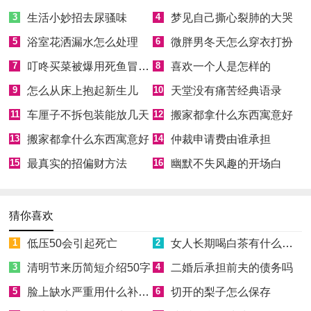
3
生活小妙招去尿骚味
4
梦见自己撕心裂肺的大哭
5
浴室花洒漏水怎么处理
6
微胖男冬天怎么穿衣打扮
7
叮咚买菜被爆用死鱼冒充活鱼被约谈
8
喜欢一个人是怎样的
9
怎么从床上抱起新生儿
10
天堂没有痛苦经典语录
11
车厘子不拆包装能放几天
12
搬家都拿什么东西寓意好
13
搬家都拿什么东西寓意好
14
仲裁申请费由谁承担
15
最真实的招偏财方法
16
幽默不失风趣的开场白
猜你喜欢
1
低压50会引起死亡
2
女人长期喝白茶有什么好处
3
清明节来历简短介绍50字
4
二婚后承担前夫的债务吗
5
脸上缺水严重用什么补水效果好
6
切开的梨子怎么保存