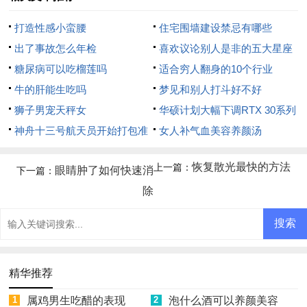
打造性感小蛮腰
住宅围墙建设禁忌有哪些
出了事故怎么年检
喜欢议论别人是非的五大星座
糖尿病可以吃榴莲吗
适合穷人翻身的10个行业
牛的肝能生吃吗
梦见和别人打斗好不好
狮子男宠天秤女
华硕计划大幅下调RTX 30系列
神舟十三号航天员开始打包准
显卡价格
女人补气血美容养颜汤
备回家
恢复散光最快的方法
上一篇：
眼睛肿了如何快速消
下一篇：
除
精华推荐
1
属鸡男生吃醋的表现
2
泡什么酒可以养颜美容