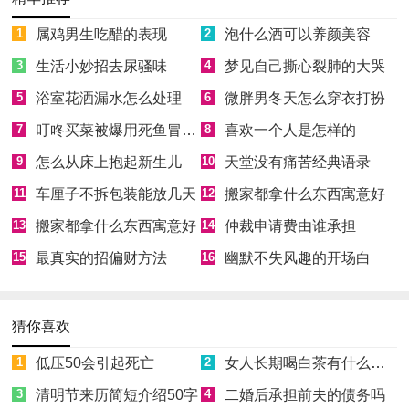
1
属鸡男生吃醋的表现
2
泡什么酒可以养颜美容
3
生活小妙招去尿骚味
4
梦见自己撕心裂肺的大哭
5
浴室花洒漏水怎么处理
6
微胖男冬天怎么穿衣打扮
7
叮咚买菜被爆用死鱼冒充活鱼被约谈
8
喜欢一个人是怎样的
9
怎么从床上抱起新生儿
10
天堂没有痛苦经典语录
11
车厘子不拆包装能放几天
12
搬家都拿什么东西寓意好
13
搬家都拿什么东西寓意好
14
仲裁申请费由谁承担
15
最真实的招偏财方法
16
幽默不失风趣的开场白
猜你喜欢
1
低压50会引起死亡
2
女人长期喝白茶有什么好处
3
清明节来历简短介绍50字
4
二婚后承担前夫的债务吗