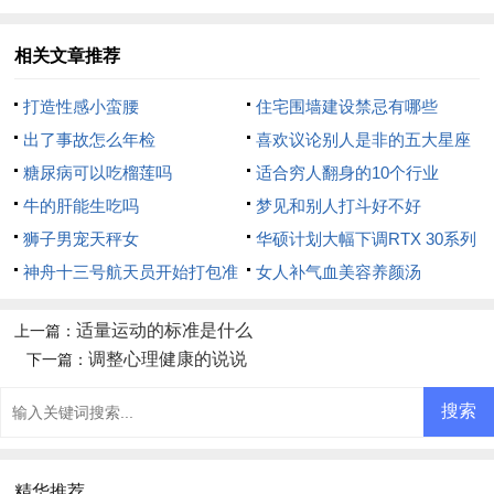
相关文章推荐
打造性感小蛮腰
住宅围墙建设禁忌有哪些
出了事故怎么年检
喜欢议论别人是非的五大星座
糖尿病可以吃榴莲吗
适合穷人翻身的10个行业
牛的肝能生吃吗
梦见和别人打斗好不好
狮子男宠天秤女
华硕计划大幅下调RTX 30系列
神舟十三号航天员开始打包准
显卡价格
女人补气血美容养颜汤
备回家
适量运动的标准是什么
上一篇：
调整心理健康的说说
下一篇：
精华推荐