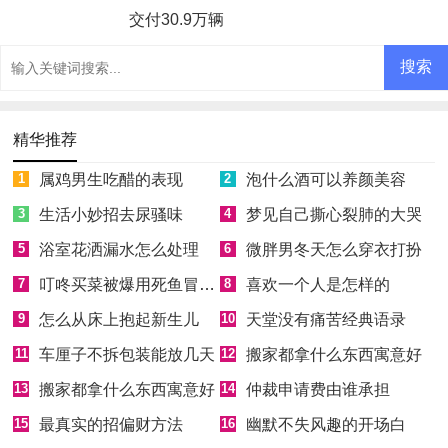
交付30.9万辆
精华推荐
1
属鸡男生吃醋的表现
2
泡什么酒可以养颜美容
3
生活小妙招去尿骚味
4
梦见自己撕心裂肺的大哭
5
浴室花洒漏水怎么处理
6
微胖男冬天怎么穿衣打扮
7
叮咚买菜被爆用死鱼冒充活鱼被约谈
8
喜欢一个人是怎样的
9
怎么从床上抱起新生儿
10
天堂没有痛苦经典语录
11
车厘子不拆包装能放几天
12
搬家都拿什么东西寓意好
13
搬家都拿什么东西寓意好
14
仲裁申请费由谁承担
15
最真实的招偏财方法
16
幽默不失风趣的开场白