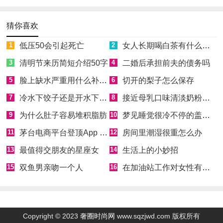
猜你喜欢
1
低压50会引起死亡
2
女人长期喝白茶有什么好处
3
清明节来历简短介绍50字
4
二婚后承担前夫的债务吗
5
脸上缺水严重用什么补水效果好
6
切开的梨子怎么保存
7
冷水下饺子还是开水下饺子
8
接近母乳口味清淡奶粉排名
9
为什么肚子容易堆积脂肪
10
梦见睡觉很冷不停的盖被子
11
茅台电商平台登顶App Store免费榜
12
房间里潮湿很重怎么办
13
最值得交朋友的星座女
14
生活上的小妙招
15
双鱼男亲吻一个人
16
在加油站工作对女性有什么危害
Copyright © 2023
奢圈时尚网
www.sqzjwd.com 版权所有