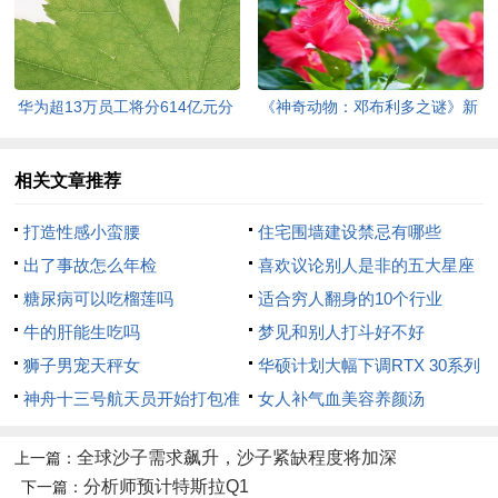
华为超13万员工将分614亿元分
《神奇动物：邓布利多之谜》新
红
预告发布，即将上映
相关文章推荐
打造性感小蛮腰
住宅围墙建设禁忌有哪些
出了事故怎么年检
喜欢议论别人是非的五大星座
糖尿病可以吃榴莲吗
适合穷人翻身的10个行业
牛的肝能生吃吗
梦见和别人打斗好不好
狮子男宠天秤女
华硕计划大幅下调RTX 30系列
神舟十三号航天员开始打包准
显卡价格
女人补气血美容养颜汤
备回家
全球沙子需求飙升，沙子紧缺程度将加深
上一篇：
分析师预计特斯拉Q1
下一篇：