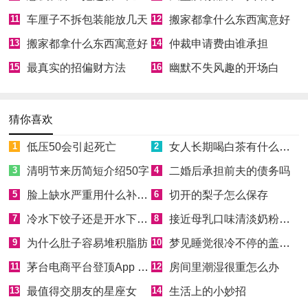
11
车厘子不拆包装能放几天
12
搬家都拿什么东西寓意好
13
搬家都拿什么东西寓意好
14
仲裁申请费由谁承担
15
最真实的招偏财方法
16
幽默不失风趣的开场白
猜你喜欢
1
低压50会引起死亡
2
女人长期喝白茶有什么好处
3
清明节来历简短介绍50字
4
二婚后承担前夫的债务吗
5
脸上缺水严重用什么补水效果好
6
切开的梨子怎么保存
7
冷水下饺子还是开水下饺子
8
接近母乳口味清淡奶粉排名
9
为什么肚子容易堆积脂肪
10
梦见睡觉很冷不停的盖被子
11
茅台电商平台登顶App Store免费榜
12
房间里潮湿很重怎么办
13
最值得交朋友的星座女
14
生活上的小妙招