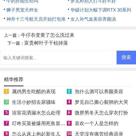
牛的肝能生吃吗
梦见和别人打斗好不好
狮子男宠天秤女
华硕计划大幅下调RTX 30系列
神舟十三号航天员开始打包准
显卡价格
女人补气血美容养颜汤
备回家
牛仔衣变黄了怎么洗过来
上一篇：
富贵树叶子干枯掉落
下一篇：
精华推荐
1
属鸡男生吃醋的表现
2
泡什么酒可以养颜美容
3
生活小妙招去尿骚味
4
梦见自己撕心裂肺的大哭
5
浴室花洒漏水怎么处理
6
微胖男冬天怎么穿衣打扮
7
叮咚买菜被爆用死鱼冒充活鱼被约谈
8
喜欢一个人是怎样的
9
怎么从床上抱起新生儿
10
天堂没有痛苦经典语录