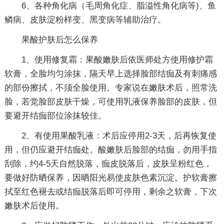
6、各种角化病（毛周角化症、脂溢性角化病等)、鱼
鳞病、皮肤淀粉样变、黑变病等辅助治疗。
果酸护肤后怎么保养
1、使用修复霜：果酸嫩肤后依医师处方使用修护霜
软膏，全脸均匀涂抹，隔天早上选择脸部结痂及有刺痛感
的部份擦拭，不须全脸使用。专家说在嫩肤术后，照常洗
脸，若觉脸部皮肤干燥，可使用乳液保养脸部的皮肤，但
要避开结痂部位涂抹较佳。
2、有使用果酸乳液：术后应停用2-3天，后再恢复使
用，但仍应避开结痂处。酸嫩肤后脸部的结痂，勿用手指
刮除，约4-5天自然脱落，痂皮脱落后，皮肤呈粉红色，
要做好防晒保养，因晒阳光易使皮肤色素沉淀。护软膏擦
拭至红色褪去或结痂脱落后即可停用，剩余之软膏，下次
嫩肤术后使用。