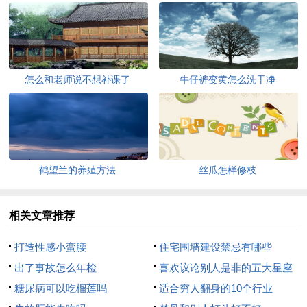
怎么和老师说不想补课了
牛仔裤变黄怎么洗干净
鹤望兰的养殖方法
丝瓜怎样修枝
相关文章推荐
打造性感小蛮腰
住宅围墙建设禁忌有哪些
出了事故怎么年检
喜欢议论别人是非的五大星座
糖尿病可以吃榴莲吗
适合穷人翻身的10个行业