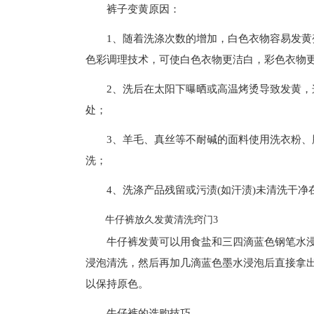
裤子变黄原因：
1、随着洗涤次数的增加，白色衣物容易发黄
色彩调理技术，可使白色衣物更洁白，彩色衣物
2、洗后在太阳下曝晒或高温烤烫导致发黄
处；
3、羊毛、真丝等不耐碱的面料使用洗衣粉
洗；
4、洗涤产品残留或污渍(如汗渍)未清洗干
牛仔裤放久发黄清洗窍门3
牛仔裤发黄可以用食盐和三四滴蓝色钢笔水
浸泡清洗，然后再加几滴蓝色墨水浸泡后直接拿
以保持原色。
牛仔裤的选购技巧