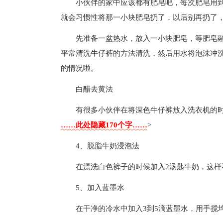
小伙伴的家中应该都有肥皂吧，每次肥皂用
就会习惯性将那一小块肥皂扔了，以后别再扔了
先准备一盆热水，放入一小块肥皂，等肥皂
平常清洗牛仔裤的方法清洗，然后用水将泡沫冲
的情况啦。
白醋去黄法
有很多小伙伴在将深色牛仔裤放入洗衣机的
……此处隐藏170个字……
>
4、脱脂牛奶浸泡法
在漂洗白色裤子的时候加入2汤匙牛奶，这
5、加入蓝墨水
在干净的冷水中加入3到5滴蓝墨水，用手搅