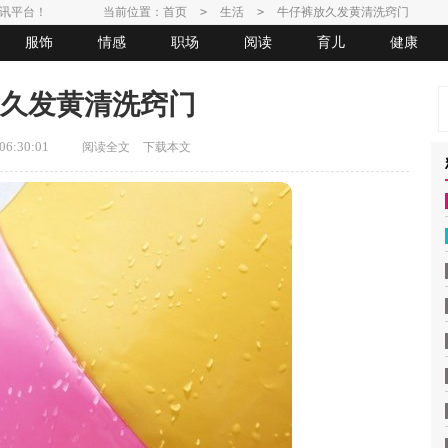
讯平台！
当前位置：
首页
>
生活
>
牛仔裤放久发黄清洗窍门
服饰
情感
职场
阅读
育儿
健康
久发黄清洗窍门
6:30:01
阅读全文
下载本文