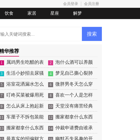
会员登录
会员注册
饮食
家居
星座
解梦
精华推荐
属鸡男生吃醋的表
泡什么酒可以养颜
1
2
现
生活小妙招去尿骚
美容
梦见自己撕心裂肺
3
4
味
浴室花洒漏水怎么
的大哭
微胖男冬天怎么穿
5
6
处理
叮咚买菜被爆用死
衣打扮
喜欢一个人是怎样
7
8
鱼冒充活鱼被约谈
怎么从床上抱起新
的
天堂没有痛苦经典
9
10
生儿
车厘子不拆包装能
语录
搬家都拿什么东西
11
12
放几天
搬家都拿什么东西
寓意好
仲裁申请费由谁承
13
14
寓意好
最真实的招偏财方
担
幽默不失风趣的开
15
16