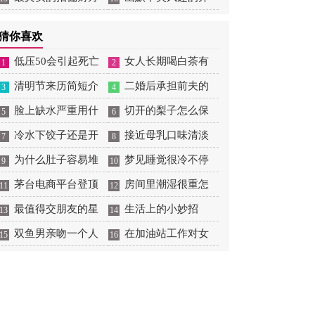
法
场白
猜你喜欢
低压50会引起死亡
女人长期喝白茶有
1
2
清明节来历简短介
什么好处
二婚后承担前夫的
3
4
绍50字
脸上缺水严重用什
债务吗
切开的梨子怎么保
5
6
么补水效果好
冷水下饺子还是开
存
接近母乳口味清淡
7
8
水下饺子
为什么肚子容易堆
奶粉排名
梦见睡觉很冷不停
9
10
积脂肪
茅台电商平台登顶
的盖被子
房间里潮湿很重怎
11
12
App Store免费榜
最值得交朋友的星
么办
生活上的小妙招
13
14
座女
双鱼男亲吻一个人
在加油站工作对女
15
16
性有什么危害