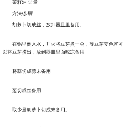
菜籽油 适量
方法/步骤
胡萝卜切成丝，放到器皿里备用。
在锅里倒入水，开火将豆芽煮一会，等豆芽变色就可
以将豆芽捞出，放到器皿里面晾凉备用
将蒜切成蒜末备用
葱切成丝备用
取少量胡萝卜切成末备用。