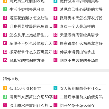
1
属鸡男生吃醋的表现
2
泡什么酒可以养颜美容
3
生活小妙招去尿骚味
4
梦见自己撕心裂肺的大哭
5
浴室花洒漏水怎么处理
6
微胖男冬天怎么穿衣打扮
7
叮咚买菜被爆用死鱼冒充活鱼被约谈
8
喜欢一个人是怎样的
9
怎么从床上抱起新生儿
10
天堂没有痛苦经典语录
11
车厘子不拆包装能放几天
12
搬家都拿什么东西寓意好
13
搬家都拿什么东西寓意好
14
仲裁申请费由谁承担
15
最真实的招偏财方法
16
幽默不失风趣的开场白
猜你喜欢
1
低压50会引起死亡
2
女人长期喝白茶有什么好处
3
清明节来历简短介绍50字
4
二婚后承担前夫的债务吗
5
脸上缺水严重用什么补水效果好
6
切开的梨子怎么保存