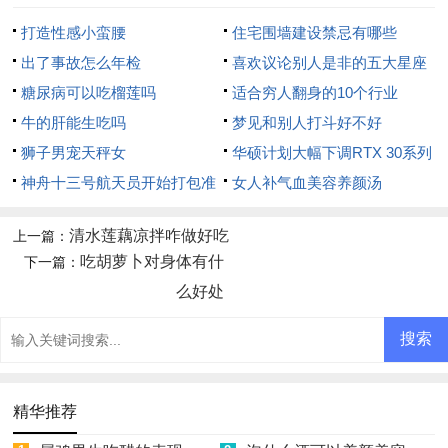
打造性感小蛮腰
住宅围墙建设禁忌有哪些
出了事故怎么年检
喜欢议论别人是非的五大星座
糖尿病可以吃榴莲吗
适合穷人翻身的10个行业
牛的肝能生吃吗
梦见和别人打斗好不好
狮子男宠天秤女
华硕计划大幅下调RTX 30系列
神舟十三号航天员开始打包准
显卡价格
女人补气血美容养颜汤
备回家
清水莲藕凉拌咋做好吃
上一篇：
吃胡萝卜对身体有什
下一篇：
么好处
精华推荐