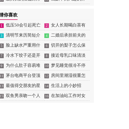
法
场白
猜你喜欢
低压50会引起死亡
女人长期喝白茶有
1
2
清明节来历简短介
什么好处
二婚后承担前夫的
3
4
绍50字
脸上缺水严重用什
债务吗
切开的梨子怎么保
5
6
么补水效果好
冷水下饺子还是开
存
接近母乳口味清淡
7
8
水下饺子
为什么肚子容易堆
奶粉排名
梦见睡觉很冷不停
9
10
积脂肪
茅台电商平台登顶
的盖被子
房间里潮湿很重怎
11
12
App Store免费榜
最值得交朋友的星
么办
生活上的小妙招
13
14
座女
双鱼男亲吻一个人
在加油站工作对女
15
16
性有什么危害