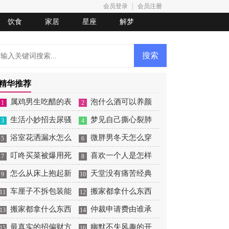
会员登录
会员注册
饮食
家居
星座
解梦
精华推荐
属鸡男生吃醋的表
泡什么酒可以养颜
1
2
现
生活小妙招去尿骚
美容
梦见自己撕心裂肺
3
4
味
浴室花洒漏水怎么
的大哭
微胖男冬天怎么穿
5
6
处理
叮咚买菜被爆用死
衣打扮
喜欢一个人是怎样
7
8
鱼冒充活鱼被约谈
怎么从床上抱起新
的
天堂没有痛苦经典
9
10
生儿
车厘子不拆包装能
语录
搬家都拿什么东西
11
12
放几天
搬家都拿什么东西
寓意好
仲裁申请费由谁承
13
14
寓意好
最真实的招偏财方
担
幽默不失风趣的开
15
16