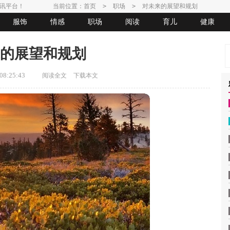
讯平台！
当前位置：
首页
>
职场
>
对未来的展望和规划
服饰
情感
职场
阅读
育儿
健康
的展望和规划
8:25:43
阅读全文
下载本文